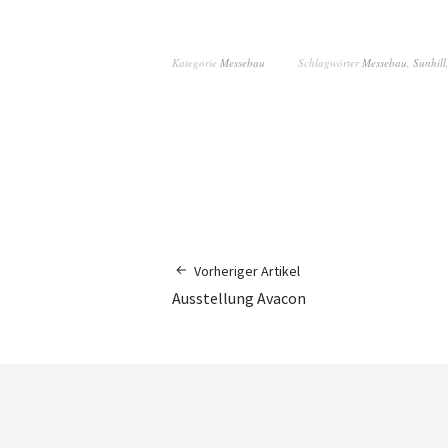
Kategorie
Messebau
Schlagwörter
Messebau
,
Sunhill
Vorheriger Artikel
Ausstellung Avacon