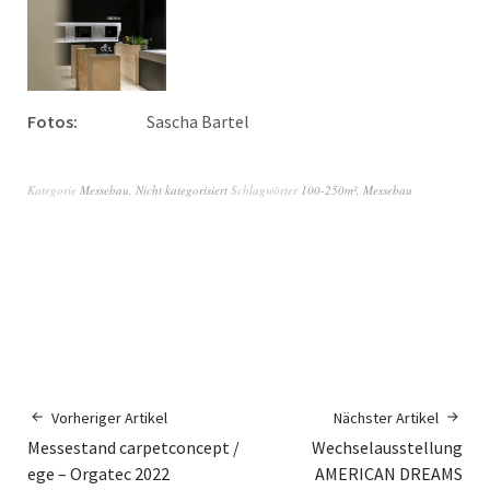
Fotos:
Sascha Bartel
Kategorie
Messebau
,
Nicht kategorisiert
Schlagwörter
100-250m²
,
Messebau
Vorheriger Artikel
Nächster Artikel
Messestand carpetconcept /
Wechselausstellung
ege – Orgatec 2022
AMERICAN DREAMS